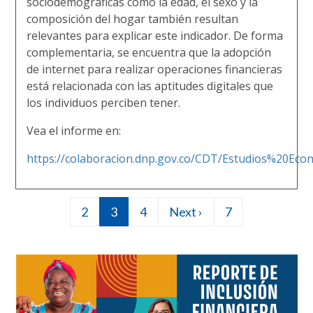
sociodemográficas como la edad, el sexo y la
composición del hogar también resultan
relevantes para explicar este indicador. De forma
complementaria, se encuentra que la adopción
de internet para realizar operaciones financieras
está relacionada con las aptitudes digitales que
los individuos perciben tener.
Vea el informe en:
https://colaboracion.dnp.gov.co/CDT/Estudios%20Eco
Página
2
Página
3
Página
4
Siguiente
Next ›
7
7
Paginación
actual
página