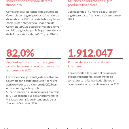
Indicador de acceso al sistema
Millones de adultos con algún
financiero
producto financiero
Corresponde al porcentaje de adultos en
Corresponde al número de adultos con
Colombia con algún producto financiero a
algún producto financiero a diciembre de
diciembre de 2023 con entidades vigiladas
2023.
por la Superintendencia Financiera de
Colombia (SFC), las cooperativas de ahorro
y crédito vigiladas por la Superintendencia
de la Economía Solidaria (SES) y las ONGs...
8
2
,
0
%
1
.
9
1
2
.
0
4
7
Porcentaje de adultos con algún
Puntos de acceso al sistema
producto financiero activo o vigente
financiero
a diciembre 2023
Corresponde a la suma del número de
oficinas financieras, de contratos de
Corresponde al porcentaje de adultos en
corresponsalía bancaria, datáfonos y
Colombia con algún producto financiero
cajeros automáticos a diciembre de 2023.
activo o vigente a diciembre de 2023 con
entidades vigiladas por la
Superintendencia Financiera de Colombia
(SFC), las cooperativas de ahorro y crédito
vigiladas por la Superintendencia de la
Economía Solidaria (SES)...