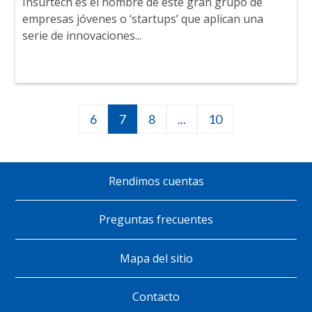
Insurtech es el nombre de este gran grupo de
empresas jóvenes o ‘startups’ que aplican una
serie de innovaciones...
Página
6
Página
7
Página
8
Siguiente
...
10
10
Paginación
actual
página
Rendimos cuentas
Pie
de
Preguntas frecuentes
página
Mapa del sitio
Contacto