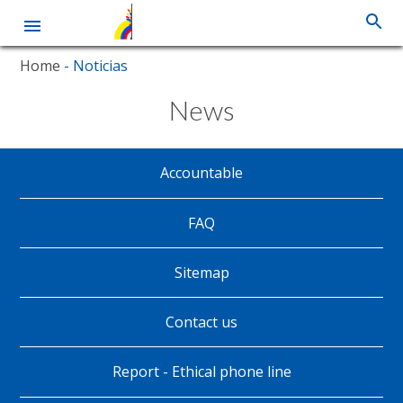
Skip
Home
- Noticias
to
main
News
content
Accountable
Pie
de
FAQ
página
Sitemap
Contact us
Report - Ethical phone line