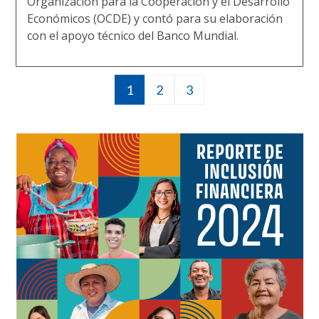
Organización para la Cooperación y el Desarrollo
Económicos (OCDE) y contó para su elaboración
con el apoyo técnico del Banco Mundial.
Página
1
Página
2
Página
3
Paginación
actual