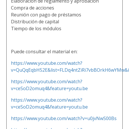
Elaboración de reglamento y aprobación
Compra de acciones
Reunión con pago de préstamos
Distribución de capital
Tiempo de los módulos
Puede consultar el material en:
https://www.youtube.com/watch?
v=QuQqEqbH52E&list=FLDq4ntZiRi7vbBOrkH6wYMw&i
https://www.youtube.com/watch?
v=ceSoD2omuq4&feature=youtu.be
https://www.youtube.com/watch?
v=ceSoD2omuq4&feature=youtu.be
https://www.youtube.com/watch?v=u0jvNwS00Bs