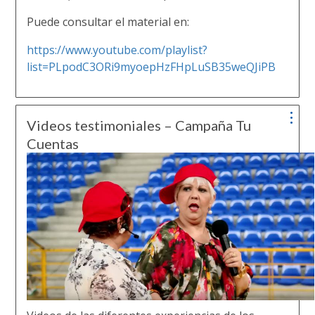
Puede consultar el material en:
https://www.youtube.com/playlist?
list=PLpodC3ORi9myoepHzFHpLuSB35weQJiPB
Videos testimoniales – Campaña Tu
Cuentas