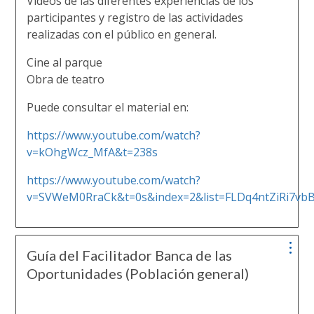
Videos de las diferentes experiencias de los
participantes y registro de las actividades
realizadas con el público en general.
Cine al parque
Obra de teatro
Puede consultar el material en:
https://www.youtube.com/watch?
v=kOhgWcz_MfA&t=238s
https://www.youtube.com/watch?
v=SVWeM0RraCk&t=0s&index=2&list=FLDq4ntZiRi7v
Guía del Facilitador Banca de las
Oportunidades (Población general)