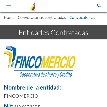
Skip
Home
- Convocatorias contratadas
- Convocatorias
to
main
content
Entidades Contratadas
Nombre de la entidad:
FINCOMERCIO
Nit:
860-007-327-5