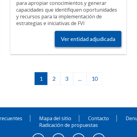
para apropiar conocimientos y generar
capacidades que identifiquen oportunidades
y recursos para la implementación de
estrategias e iniciativas de FVI
Ver entidad adjudicada
Página
1
Página
2
Página
3
Siguiente
...
10
10
actual
página
recuentes
Mapa del sitio
Contacto
Denu
Radicación de propuestas