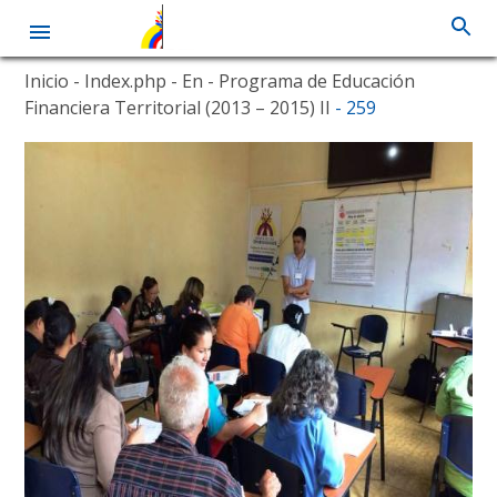
Skip
Inicio
- Index.php
- En
- Programa de Educación
to
Financiera Territorial (2013 – 2015) II
- 259
main
content