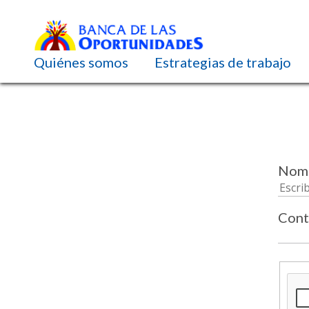
Navegación principal
Quiénes somos
Estrategias de trabajo
Pasar
al
contenido
principal
Nomb
Cont