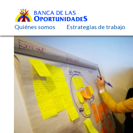
Navegación principal
Quiénes somos
Estrategias de trabajo
Pasar
al
contenido
principal