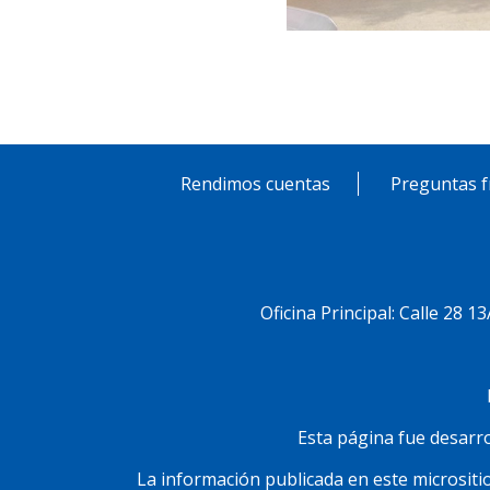
Rendimos cuentas
Preguntas f
Pie
de
Menú
Oficina Principal: Calle 28 1
página
Social
Esta página fue desarrol
La información publicada en este micrositio