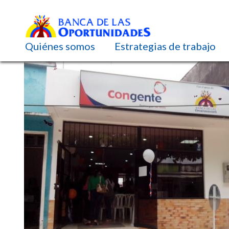
Navegación principal
Quiénes somos
Estrategias de trabajo
Pasar
al
contenido
principal