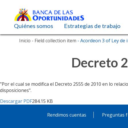
Navegación principal
Quiénes somos
Estrategias de trabajo
Pasar
Inicio
- Field collection item
- Acordeon 3 of Ley de i
al
contenido
principal
Decreto 2
"Por el cual se modifica el Decreto 2555 de 2010 en lo rela
disposiciones".
Descargar PDF
284.15 KB
Rendimos cuentas
Preguntas f