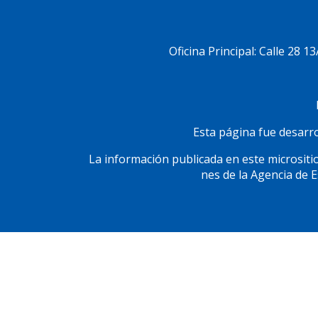
Pie
de
Menú
Oficina Principal: Calle 28 1
página
Social
Esta página fue desarrol
La información publicada en este micrositio
nes de la Agencia de 