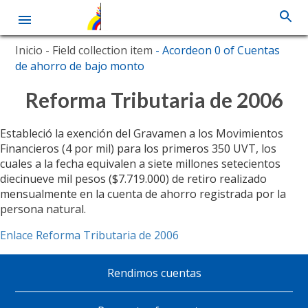
Pasar
Inicio
- Field collection item
- Acordeon 0 of Cuentas
al
de ahorro de bajo monto
contenido
principal
Reforma Tributaria de 2006
Estableció la exención del Gravamen a los Movimientos
Financieros (4 por mil) para los primeros 350 UVT, los
cuales a la fecha equivalen a siete millones setecientos
diecinueve mil pesos ($7.719.000) de retiro realizado
mensualmente en la cuenta de ahorro registrada por la
persona natural.
Enlace Reforma Tributaria de 2006
Rendimos cuentas
Pie
de