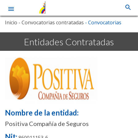
Pasar
Inicio
- Convocatorias contratadas
- Convocatorias
al
contenido
principal
Entidades Contratadas
Nombre de la entidad:
Positiva Compañía de Seguros
Nit:
860011153-6