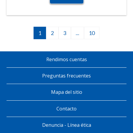
Página
1
Página
2
Página
3
Siguiente
...
10
10
Paginación
actual
página
Rendimos cuentas
Pie
de
Preguntas frecuentes
página
Mapa del sitio
Contacto
Denuncia - Línea ética