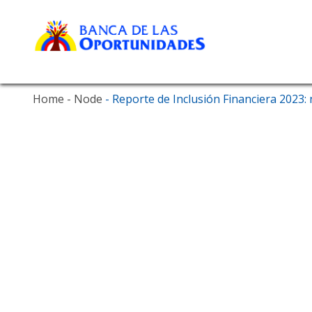
Navegación principal
Skip
Home
- Node
- Reporte de Inclusión Financiera 2023:
to
main
content