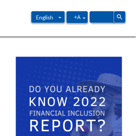
+A
English
Spanish