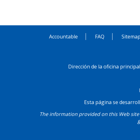
Accountable
FAQ
Sitema
Pie
Menú
de
Dirección de la oficina princip
Social
página
Esta página se desarroll
The information provided on this Web site 
g