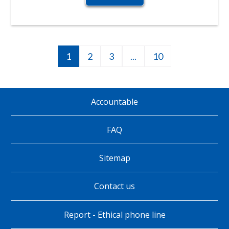
Current
1
Página
2
Página
3
Next
...
10
10
Pagination
page
page
Accountable
Pie
de
FAQ
página
Sitemap
Contact us
Report - Ethical phone line