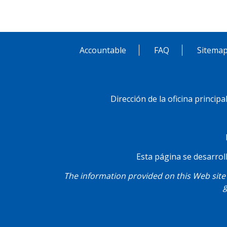
Accountable
FAQ
Sitema
Pie
Menú
de
Dirección de la oficina princip
Social
página
Esta página se desarroll
The information provided on this Web site 
g