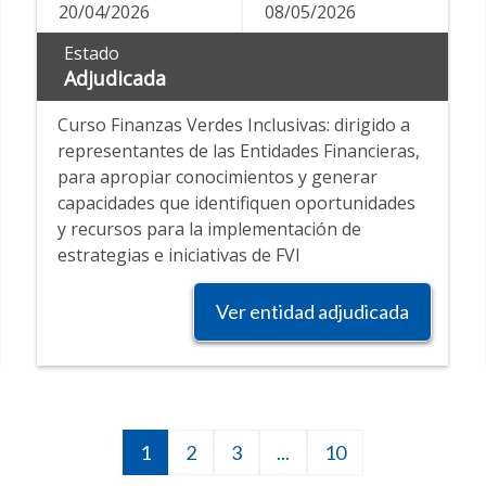
20/04/2026
08/05/2026
Estado
Adjudicada
Curso Finanzas Verdes Inclusivas: dirigido a
representantes de las Entidades Financieras,
para apropiar conocimientos y generar
capacidades que identifiquen oportunidades
y recursos para la implementación de
estrategias e iniciativas de FVI
Ver entidad adjudicada
Current
1
Página
2
Página
3
Next
...
10
10
page
page