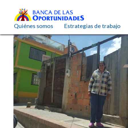
Navegación principal
Quiénes somos
Estrategias de trabajo
Pasar
al
contenido
principal