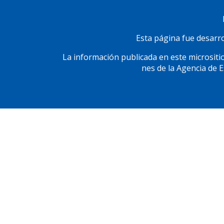
página
Social
Esta página fue desarrol
La información publicada en este micrositio
nes de la Agencia de 