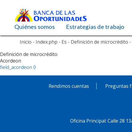
Navegación principal
Quiénes somos
Estrategias de trabajo
Pasar
Inicio
- Index.php
- Es
- Definición de microcrédito
-
al
contenido
Definición de microcrédito
principal
Acordeon
field_acordeon 0
Rendimos cuentas
Preguntas f
Pie
de
Menú
Oficina Principal: Calle 28 1