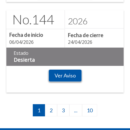
No.
144
2026
Fecha de inicio
Fecha de cierre
06/04/2026
24/04/2026
Estado
Desierta
Ver Aviso
Página
1
Página
2
Página
3
Siguiente
...
10
10
Paginación
actual
página