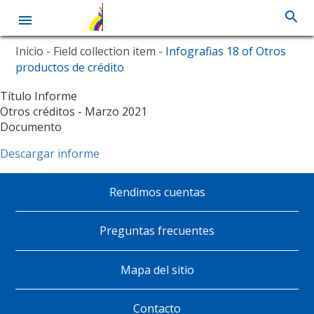
Pasar
Inicio
- Field collection item
- Infografias 18 of Otros
al
productos de crédito
contenido
principal
Título Informe
Otros créditos - Marzo 2021
Documento
Descargar informe
Rendimos cuentas
Pie
de
Preguntas frecuentes
página
Mapa del sitio
Contacto