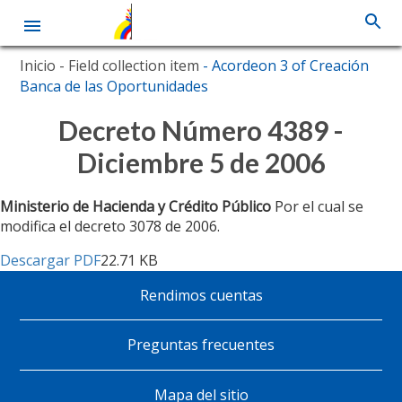
Pasar
Inicio
- Field collection item
- Acordeon 3 of Creación
al
Banca de las Oportunidades
contenido
principal
Decreto Número 4389 -
Diciembre 5 de 2006
Ministerio de Hacienda y Crédito Público
Por el cual se
modifica el decreto 3078 de 2006.
Descargar PDF
22.71 KB
Rendimos cuentas
Pie
de
Preguntas frecuentes
página
Mapa del sitio