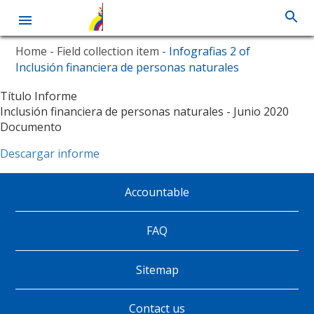
Skip
Home
- Field collection item
- Infografias 2 of
to
Inclusión financiera de personas naturales
main
content
Título Informe
Inclusión financiera de personas naturales - Junio 2020
Documento
Descargar informe
Accountable
Pie
de
FAQ
página
Sitemap
Contact us