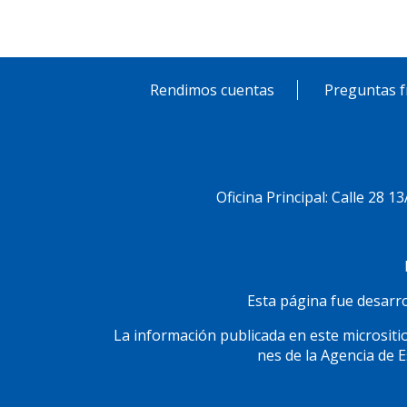
Rendimos cuentas
Preguntas f
Pie
de
Menú
Oficina Principal: Calle 28 1
página
Social
Esta página fue desarrol
La información publicada en este micrositio
nes de la Agencia de 