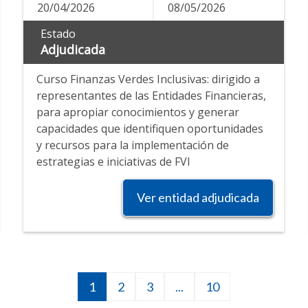
20/04/2026
08/05/2026
Estado
Adjudicada
Curso Finanzas Verdes Inclusivas: dirigido a
representantes de las Entidades Financieras,
para apropiar conocimientos y generar
capacidades que identifiquen oportunidades
y recursos para la implementación de
estrategias e iniciativas de FVI
Ver entidad adjudicada
Página
1
Página
2
Página
3
Siguiente
...
10
10
actual
página