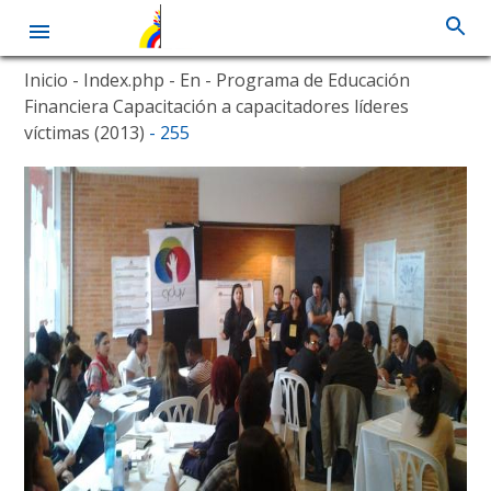
Skip
Inicio
- Index.php
- En
- Programa de Educación
to
Financiera Capacitación a capacitadores líderes
main
víctimas (2013)
- 255
content