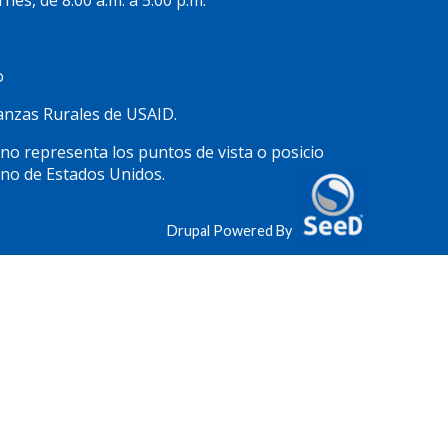
rnes, de 8:00 a.m. a 5:00 p.m.
o
inanzas Rurales de USAID.
 no representa los puntos de vista o posicio
rno de Estados Unidos.
Drupal Powered By