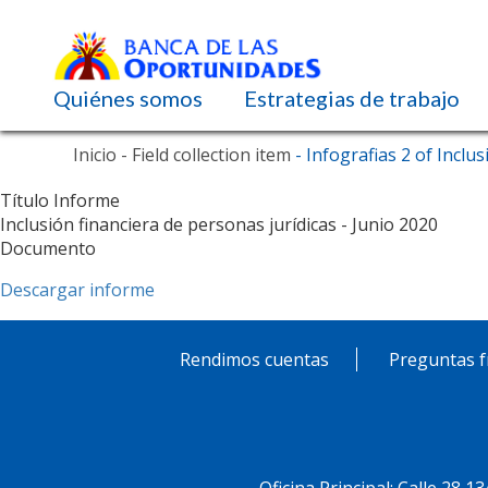
Navegación principal
Quiénes somos
Estrategias de trabajo
Pasar
Inicio
- Field collection item
- Infografias 2 of Inclu
al
contenido
Título Informe
principal
Inclusión financiera de personas jurídicas - Junio 2020
Documento
Descargar informe
Rendimos cuentas
Preguntas f
Pie
de
Menú