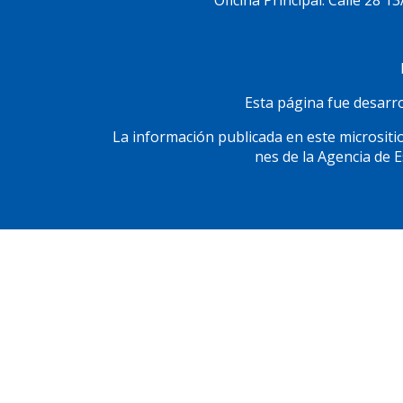
Oficina Principal: Calle 28 1
página
Social
Esta página fue desarrol
La información publicada en este micrositio
nes de la Agencia de 