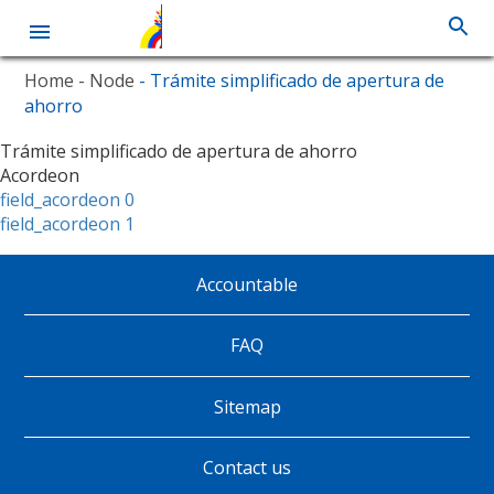
Skip
Home
- Node
- Trámite simplificado de apertura de
to
ahorro
main
content
Trámite simplificado de apertura de ahorro
Acordeon
field_acordeon 0
field_acordeon 1
Accountable
Pie
de
FAQ
página
Sitemap
Contact us