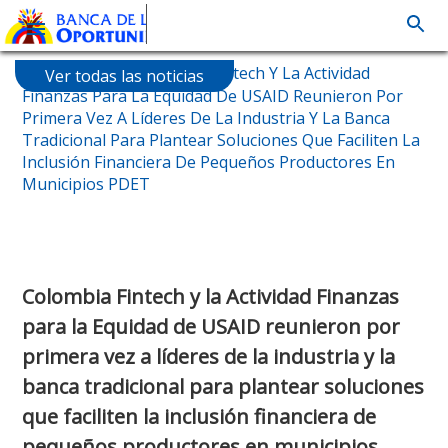
Skip
Home
- Node
- Colombia Fintech Y La Actividad
Ver todas las noticias
to
Finanzas Para La Equidad De USAID Reunieron Por
main
Primera Vez A Líderes De La Industria Y La Banca
content
Tradicional Para Plantear Soluciones Que Faciliten La
Inclusión Financiera De Pequeños Productores En
Municipios PDET
Colombia Fintech y la Actividad Finanzas
para la Equidad de USAID reunieron por
primera vez a líderes de la industria y la
banca tradicional para plantear soluciones
que faciliten la inclusión financiera de
pequeños productores en municipios