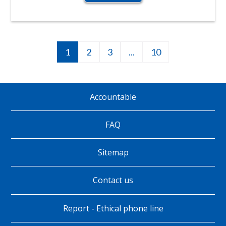
Current
1
Página
2
Página
3
Next
...
10
10
Pagination
page
page
Accountable
Pie
de
FAQ
página
Sitemap
Contact us
Report - Ethical phone line