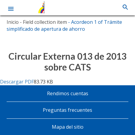
Pasar
Inicio
- Field collection item
- Acordeon 1 of Trámite
al
simplificado de apertura de ahorro
contenido
principal
Circular Externa 013 de 2013
sobre CATS
Descargar PDF
83.73 KB
Rendimos cuentas
Pie
de
Preguntas frecuentes
página
Mapa del sitio